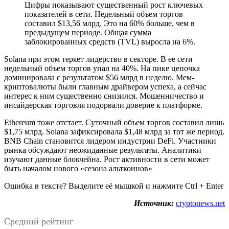
Цифры показывают существенный рост ключевых
показателей в сети. Недельный объем торгов
составил $13,56 млрд. Это на 60% больше, чем в
предыдущем периоде. Общая сумма
заблокированных средств (TVL) выросла на 6%.
Solana при этом теряет лидерство в секторе. В ее сети
недельный объем торгов упал на 40%. На пике цепочка
доминировала с результатом $56 млрд в неделю. Мем-
криптовалюты были главным драйвером успеха, а сейчас
интерес к ним существенно снизился. Мошенничество и
инсайдерская торговля подорвали доверие к платформе.
Ethereum тоже отстает. Суточный объем торгов составил лишь
$1,75 млрд. Solana зафиксировала $1,48 млрд за тот же период.
BNB Chain становится лидером индустрии DeFi. Участники
рынка обсуждают неожиданные результаты. Аналитики
изучают данные блокчейна. Рост активности в сети может
быть началом нового «сезона альткоинов»
Ошибка в тексте? Выделите её мышкой и нажмите Ctrl + Enter
Источник:
cryptonews.net
Средний рейтинг