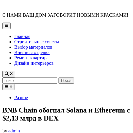
Skip
to
С НАМИ ВАШ ДОМ ЗАГОВОРИТ НОВЫМИ КРАСКАМИ!
content
Main
Menu
Главная
Строительные советы
Выбор материалов
Внешняя отделка
Ремонт квартир
Дизайн интерьеров
Найти:
Posted
Разное
in
BNB Chain обогнал Solana и Ethereum с
$2,13 млрд в DEX
by
admin