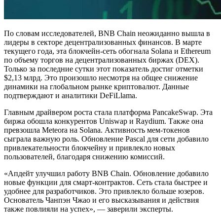
По словам исследователей, BNB Chain неожиданно вышла в
лидеры в секторе децентрализованных финансов. В марте
текущего года, эта блокчейн-сеть обогнала Solana и Ethereum
по объему торгов на децентрализованных биржах (DEX).
Только за последние сутки этот показатель достиг отметки
$2,13 млрд. Это произошло несмотря на общее снижение
динамики на глобальном рынке криптовалют. Данные
подтверждают и аналитики DeFiLlama.
Главным драйвером роста стала платформа PancakeSwap. Эта
биржа обошла конкурентов Uniswap и Raydium. Также она
превзошла Meteora на Solana. Активность мем-токенов
сыграла важную роль. Обновление Pascal для сети добавило
привлекательности блокчейну и привлекло новых
пользователей, благодаря снижению комиссий.
«Апдейт улучшил работу BNB Chain. Обновление добавило
новые функции для смарт-контрактов. Сеть стала быстрее и
удобнее для разработчиков. Это привлекло больше юзеров.
Основатель Чанпэн Чжао и его высказывания и действия
также повлияли на успех», — заверили эксперты.