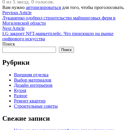
0 из 5 звезд. 0 голосов.
Вам нужно
авторизироваться
для того, чтобы проголосовать.
Навигация
Previous
Previous Article
article:
Лукашенко одобрил строительство майнинговых ферм в
по
Могилевской области
записям
Next
Next Article
article:
LG закроет NFT-маркетплейс. Что произошло на рынке
цифрового искусства
Поиск
Поиск
Рубрики
Внешняя отделка
Выбор материалов
Дизайн интерьеров
Кухня
Разное
Ремонт квартир
Строительные советы
Свежие записи