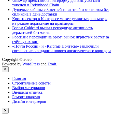
Uniswap представила платформу для выпуска мем-
токенов в Robinhood Chain
Душевые кабины с 8‑летней гарантией и монтажом без
силикона в день доставки
Криптосектор в Конгрессе может усилиться, несмотря
на редкое поражение на праймериз
Взлом Coldcard вызвал рекордную активность
держателей биткоина
Россияне переходят на брют: рынок игристых растёт за
счёт сухих вин
«Почта России» и «Кыргыз Почтасы» заключили
соглашение о создании нового логистического коридора
Copyright © 2026
.
Powered by
WordPress
and
Exalt
.
Close
Главная
Строительные советы
Выбор материалов
Внешняя отделка
Ремонт квартир
Дизайн интерьеров