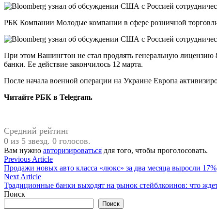
РБК Компании Молодые компании в сфере розничной торговли У
При этом Вашингтон не стал продлять генеральную лицензию 
банки. Ее действие закончилось 12 марта.
После начала военной операции на Украине Европа активизиров
Читайте РБК в Telegram.
Средний рейтинг
0 из 5 звезд. 0 голосов.
Вам нужно
авторизироваться
для того, чтобы проголосовать.
Навигация
Previous
Previous Article
article:
Продажи новых авто класса «люкс» за два месяца выросли 17%
по
Next
Next Article
записям
article:
Традиционные банки выходят на рынок стейблкоинов: что ждет T
Поиск
Поиск