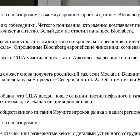
ва с «Газпромом» в международных проектах, пишет Bloomberg 
анию собеседники. Четкого понимания, кто именно возглавляет п
чняет агентство. Белый дом не ответил на запрос Bloomberg.
ьно могут касаться азиатского и европейского регионов, пишет 
скола». Опрошенные Bloomberg европейские чиновники сомневаю
ожить США участие в проектах в Арктическом регионе и на ше
 сможет снова получать российский газ, если Москва и Вашингт
д перезапуском проекта «Северный поток-2». Об этом писали Fi
сообщил, что США вводят новые санкции против нефтяного и газ
х не было, телеканал не приводил деталей.
общественного питания Изучите игроков рынка в вашем регион
 отзывы или развернутые кейсы с деталями успешного сотрудн