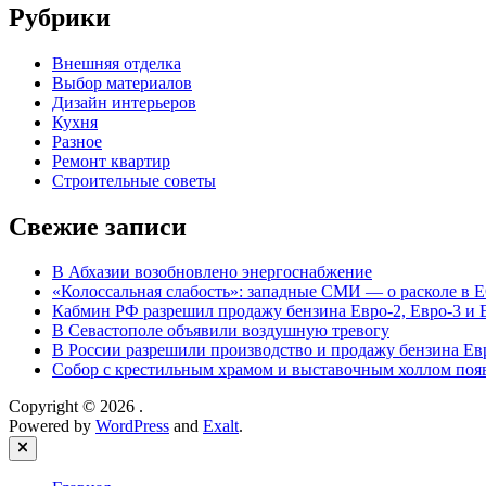
Рубрики
Внешняя отделка
Выбор материалов
Дизайн интерьеров
Кухня
Разное
Ремонт квартир
Строительные советы
Свежие записи
В Абхазии возобновлено энергоснабжение
«Колоссальная слабость»: западные СМИ — о расколе в Е
Кабмин РФ разрешил продажу бензина Евро-2, Евро-3 и Е
В Севастополе объявили воздушную тревогу
В России разрешили производство и продажу бензина Евр
Собор с крестильным храмом и выставочным холлом поя
Copyright © 2026
.
Powered by
WordPress
and
Exalt
.
Close