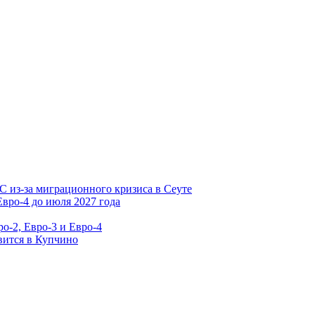
С из-за миграционного кризиса в Сеуте
вро-4 до июля 2027 года
о-2, Евро-3 и Евро-4
вится в Купчино