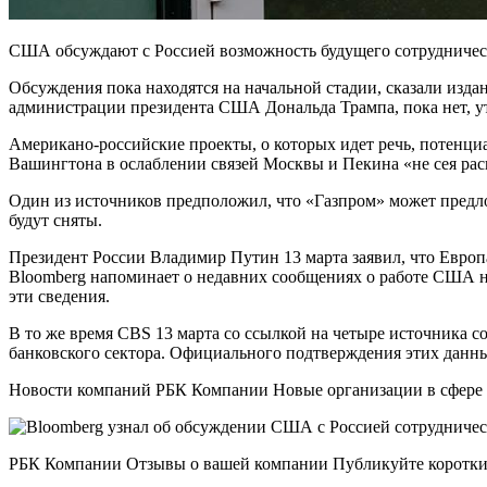
США обсуждают с Россией возможность будущего сотрудничест
Обсуждения пока находятся на начальной стадии, сказали изд
администрации президента США Дональда Трампа, пока нет, уто
Американо-российские проекты, о которых идет речь, потенциал
Вашингтона в ослаблении связей Москвы и Пекина «не сея ра
Один из источников предположил, что «Газпром» может предл
будут сняты.
Президент России Владимир Путин 13 марта заявил, что Европа
Bloomberg напоминает о недавних сообщениях о работе США на
эти сведения.
В то же время CBS 13 марта со ссылкой на четыре источника 
банковского сектора. Официального подтверждения этих данны
Новости компаний РБК Компании Новые организации в сфере 
РБК Компании Отзывы о вашей компании Публикуйте короткие