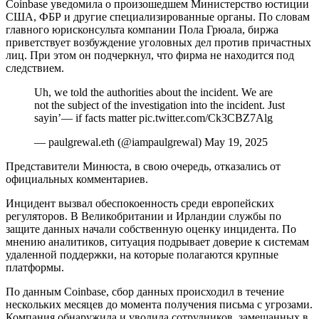
Coinbase уведомила о произошедшем Министерство юстиции
США, ФБР и другие специализированные органы. По словам
главного юрисконсульта компании Пола Грюала, биржа
приветствует возбуждение уголовных дел против причастных
лиц. При этом он подчеркнул, что фирма не находится под
следствием.
Uh, we told the authorities about the incident. We are
not the subject of the investigation into the incident. Just
sayin’— if facts matter pic.twitter.com/Ck3CBZ7Alg
— paulgrewal.eth (@iampaulgrewal) May 19, 2025
Представители Минюста, в свою очередь, отказались от
официальных комментариев.
Инцидент вызвал обеспокоенность среди европейских
регуляторов. В Великобритании и Ирландии службы по
защите данных начали собственную оценку инцидента. По
мнению аналитиков, ситуация подрывает доверие к системам
удаленной поддержки, на которые полагаются крупные
платформы.
По данным Coinbase, сбор данных происходил в течение
нескольких месяцев до момента получения письма с угрозами.
Компания обнаружила и уволила сотрудников, замешанных в