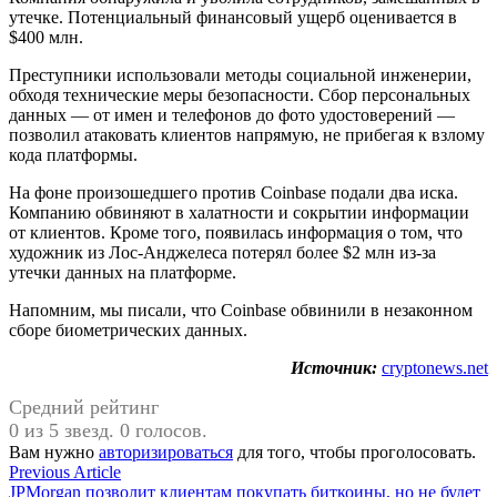
утечке. Потенциальный финансовый ущерб оценивается в
$400 млн.
Преступники использовали методы социальной инженерии,
обходя технические меры безопасности. Сбор персональных
данных — от имен и телефонов до фото удостоверений —
позволил атаковать клиентов напрямую, не прибегая к взлому
кода платформы.
На фоне произошедшего против Coinbase подали два иска.
Компанию обвиняют в халатности и сокрытии информации
от клиентов. Кроме того, появилась информация о том, что
художник из Лос-Анджелеса потерял более $2 млн из-за
утечки данных на платформе.
Напомним, мы писали, что Coinbase обвинили в незаконном
сборе биометрических данных.
Источник:
cryptonews.net
Средний рейтинг
0 из 5 звезд. 0 голосов.
Вам нужно
авторизироваться
для того, чтобы проголосовать.
Навигация
Previous
Previous Article
article:
JPMorgan позволит клиентам покупать биткоины, но не будет