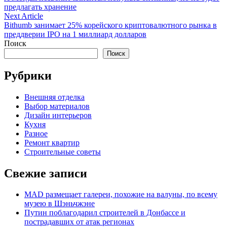
по
предлагать хранение
записям
Next
Next Article
article:
Bithumb занимает 25% корейского криптовалютного рынка в
преддверии IPO на 1 миллиард долларов
Поиск
Поиск
Рубрики
Внешняя отделка
Выбор материалов
Дизайн интерьеров
Кухня
Разное
Ремонт квартир
Строительные советы
Свежие записи
MAD размещает галереи, похожие на валуны, по всему
музею в Шэньчжэне
Путин поблагодарил строителей в Донбассе и
пострадавших от атак регионах