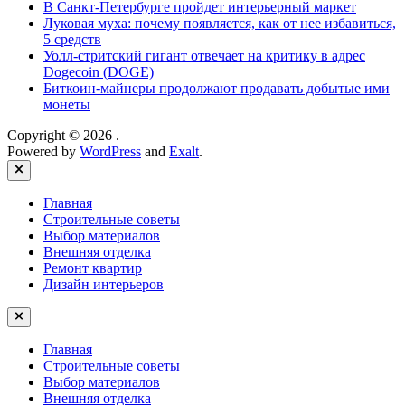
В Санкт-Петербурге пройдет интерьерный маркет
Луковая муха: почему появляется, как от нее избавиться,
5 средств
Уолл-стритский гигант отвечает на критику в адрес
Dogecoin (DOGE)
Биткоин-майнеры продолжают продавать добытые ими
монеты
Copyright © 2026
.
Powered by
WordPress
and
Exalt
.
Close
Главная
Строительные советы
Выбор материалов
Внешняя отделка
Ремонт квартир
Дизайн интерьеров
Главная
Строительные советы
Выбор материалов
Внешняя отделка