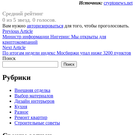
Источник:
cryptonews.net
Средний рейтинг
0 из 5 звезд. 0 голосов.
Вам нужно
авторизироваться
для того, чтобы проголосовать.
Навигация
Previous
Previous Article
article:
Министр информации Нигерии: Мы открыты для
по
криптокомпаний
записям
Next
Next Article
article:
По итогам недели индекс Мосбиржи упал ниже 3200 пунктов
Поиск
Поиск
Рубрики
Внешняя отделка
Выбор материалов
Дизайн интерьеров
Кухня
Разное
Ремонт квартир
Строительные советы