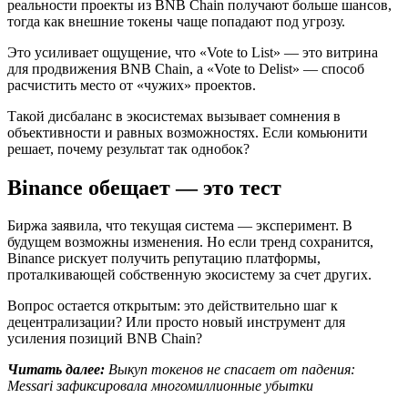
реальности проекты из BNB Chain получают больше шансов,
тогда как внешние токены чаще попадают под угрозу.
Это усиливает ощущение, что «Vote to List» — это витрина
для продвижения BNB Chain, а «Vote to Delist» — способ
расчистить место от «чужих» проектов.
Такой дисбаланс в экосистемах вызывает сомнения в
объективности и равных возможностях. Если комьюнити
решает, почему результат так однобок?
Binance обещает — это тест
Биржа заявила, что текущая система — эксперимент. В
будущем возможны изменения. Но если тренд сохранится,
Binance рискует получить репутацию платформы,
проталкивающей собственную экосистему за счет других.
Вопрос остается открытым: это действительно шаг к
децентрализации? Или просто новый инструмент для
усиления позиций BNB Chain?
Читать далее:
Выкуп токенов не спасает от падения:
Messari зафиксировала многомиллионные убытки