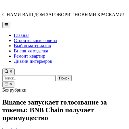
Skip
to
С НАМИ ВАШ ДОМ ЗАГОВОРИТ НОВЫМИ КРАСКАМИ!
content
Main
Menu
Главная
Строительные советы
Выбор материалов
Внешняя отделка
Ремонт квартир
Дизайн интерьеров
Найти:
Posted
Без рубрики
in
Binance запускает голосование за
токены: BNB Chain получает
преимущество