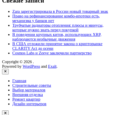
Свежие записи
Zara зарегистрировала в России новый товарный знак
Право на рефинансирование комбо-ипотеки есть,
механизма у банков нет
Трубчатые радиаторы отопления: плюсы и минусы,
которые нужно знать перед покупкой
В поведении крупных китов, использующих XRP,
наблюдаются необычные движения
В США отложили принятие закона о крипторынке
CLARITY Act до осени
Cosmos Labs и Zeeve заключили партнерство
Copyright © 2026
.
Powered by
WordPress
and
Exalt
.
Close
Главная
Строительные советы
Выбор материалов
Внешняя отделка
Ремонт квартир
Дизайн интерьеров