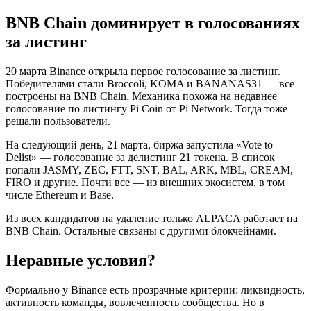
BNB Chain доминирует в голосованиях
за листинг
20 марта Binance открыла первое голосование за листинг.
Победителями стали Broccoli, KOMA и BANANAS31 — все
построены на BNB Chain. Механика похожа на недавнее
голосование по листингу Pi Coin от Pi Network. Тогда тоже
решали пользователи.
На следующий день, 21 марта, биржа запустила «Vote to
Delist» — голосование за делистинг 21 токена. В список
попали JASMY, ZEC, FTT, SNT, BAL, ARK, MBL, CREAM,
FIRO и другие. Почти все — из внешних экосистем, в том
числе Ethereum и Base.
Из всех кандидатов на удаление только ALPACA работает на
BNB Chain. Остальные связаны с другими блокчейнами.
Неравные условия?
Формально у Binance есть прозрачные критерии: ликвидность,
активность команды, вовлеченность сообщества. Но в