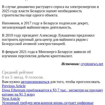
В случае динамично растущего спроса на электроэнергию в
2025 году власти Беларуси оценят необходимость
строительства еще одного объекта.
Напомним, в 2017 году в Беларуси подписали декрет,
легализующий майнинговую деятельность.
В 2019 году президент Александр Лукашенко предложил
построить крупный дата-центр для майнинга рядом с
Белорусской атомной электростанцией.
В феврале 2021 года в Минэнерго Беларуси заявили об
изучении перспектив добычи криптовалют.
Источник:
cryptonews.net
Средний рейтинг
0 из 5 звезд. 0 голосов.
Вам нужно
авторизироваться
для того, чтобы проголосовать.
Навигация
Previous
Previous Article
article:
Цена Ethereum приближается к $3,7 тыс., несмотря на продажу
по
китами на $1,3 млрд
записям
Next
Next Article
article:
Успешный трейдер мем-коинов вновь скупает цифровые