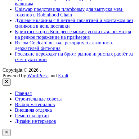
валютам
Uniswap представила платформу для выпуска мем-
токенов в Robinhood Chain
Душевые кабины с 8‑летней гарантией и монтажом без
силикона в день доставки
Криптосектор в Конгрессе может усилиться, несмотря
на редкое поражение на праймериз
Взлом Coldcard вызвал рекордную активность
держателей биткоина
Россияне переходят на брют: рынок игристых растёт за
счёт сухих вин
Copyright © 2026
.
Powered by
WordPress
and
Exalt
.
Close
Главная
Строительные советы
Выбор материалов
Внешняя отделка
Ремонт квартир
Дизайн интерьеров