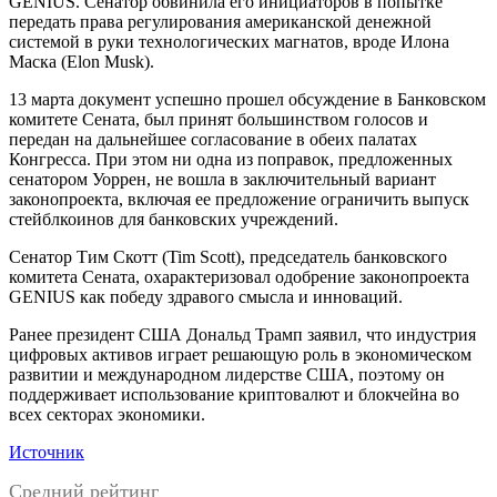
GENIUS. Сенатор обвинила его инициаторов в попытке
передать права регулирования американской денежной
системой в руки технологических магнатов, вроде Илона
Маска (Elon Musk).
13 марта документ успешно прошел обсуждение в Банковском
комитете Сената, был принят большинством голосов и
передан на дальнейшее согласование в обеих палатах
Конгресса. При этом ни одна из поправок, предложенных
сенатором Уоррен, не вошла в заключительный вариант
законопроекта, включая ее предложение ограничить выпуск
стейблкоинов для банковских учреждений.
Сенатор Тим Скотт (Tim Scott), председатель банковского
комитета Сената, охарактеризовал одобрение законопроекта
GENIUS как победу здравого смысла и инноваций.
Ранее президент США Дональд Трамп заявил, что индустрия
цифровых активов играет решающую роль в экономическом
развитии и международном лидерстве США, поэтому он
поддерживает использование криптовалют и блокчейна во
всех секторах экономики.
Источник
Средний рейтинг