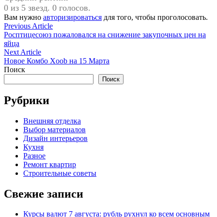
0 из 5 звезд. 0 голосов.
Вам нужно
авторизироваться
для того, чтобы проголосовать.
Навигация
Previous
Previous Article
article:
Росптицесоюз пожаловался на снижение закупочных цен на
по
яйца
записям
Next
Next Article
article:
Новое Комбо Xoob на 15 Марта
Поиск
Поиск
Рубрики
Внешняя отделка
Выбор материалов
Дизайн интерьеров
Кухня
Разное
Ремонт квартир
Строительные советы
Свежие записи
Курсы валют 7 августа: рубль рухнул ко всем основным