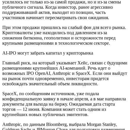
усилилось не только из-за самой продажи, но и из-за смены
публичного сигнала. Когда инвестор, ранее агрессивно
поддерживавший актив, выходит из позиции, часть
участников начинает пересматривать свои ожидания.
При этом продажи пришлись на слабый фон для всего рынка.
Криптовалюты уже находились под давлением из-за
снижения биткоина, геополитики и осторожности перед
крупными размещениями в технологическом секторе.
AI-IPO могут забрать капитал у крипторынка
Главный риск, на который указывает Хейс, связан с будущими
размещениями крупнейших AI-компаний. Речь идет о
возможных IPO OpenAI, Anthropic и SpaceX. Если они выйдут
на рынок почти одновременно, инвесторам придется
освобождать значительный объем ликвидности.
SpaceX, по сообщениям источников, уже подала
конфиденциальную заявку в начале апреля, а в мае направила
документы для выхода на биржу. Ожидаемая дата старта
торгов — 12 июня. Компания может стать одним из
крупнейших новых публичных эмитентов.
Anthropic, по данным Bloomberg, выбрала Morgan Stanley,
Goldman Sachs и JPMorgan Chase для подготовки размещения