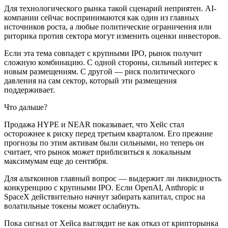
Для технологического рынка такой сценарий неприятен. AI-
компании сейчас воспринимаются как один из главных
источников роста, а любые политические ограничения или
риторика против сектора могут изменить оценки инвесторов.
Если эта тема совпадет с крупными IPO, рынок получит
сложную комбинацию. С одной стороны, сильный интерес к
новым размещениям. С другой — риск политического
давления на сам сектор, который эти размещения
поддерживает.
Что дальше?
Продажа HYPE и NEAR показывает, что Хейс стал
осторожнее к риску перед третьим кварталом. Его прежние
прогнозы по этим активам были сильными, но теперь он
считает, что рынок может приблизиться к локальным
максимумам еще до сентября.
Для альткоинов главный вопрос — выдержит ли ликвидность
конкуренцию с крупными IPO. Если OpenAI, Anthropic и
SpaceX действительно начнут забирать капитал, спрос на
волатильные токены может ослабнуть.
Пока сигнал от Хейса выглядит не как отказ от крипторынка