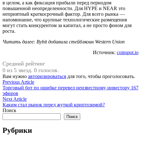
в целом, а как фиксация прибыли перед периодом
повышенной неопределенности. Для HYPE и NEAR это
неприятный краткосрочный фактор. Для всего рынка —
напоминание, что крупные технологические размещения
могут стать конкурентом за капитал, а не просто фоном для
роста.
Читать далее: Bybit добавила стейблкоин Western Union
Источник:
coinspot.io
Средний рейтинг
0 из 5 звезд. 0 голосов.
Вам нужно
авторизироваться
для того, чтобы проголосовать.
Навигация
Previous
Previous Article
article:
Торговый бот по ошибке перевел неизвестному инвестору 167
по
эфиров
записям
Next
Next Article
article:
Каким стал рынок перед жуткой криптозимой?
Поиск
Поиск
Рубрики