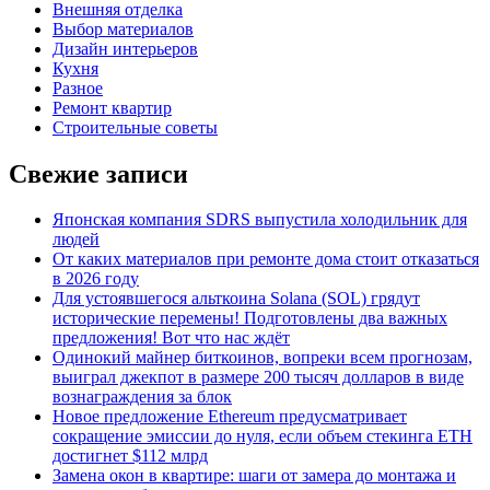
Внешняя отделка
Выбор материалов
Дизайн интерьеров
Кухня
Разное
Ремонт квартир
Строительные советы
Свежие записи
Японская компания SDRS выпустила холодильник для
людей
От каких материалов при ремонте дома стоит отказаться
в 2026 году
Для устоявшегося альткоина Solana (SOL) грядут
исторические перемены! Подготовлены два важных
предложения! Вот что нас ждёт
Одинокий майнер биткоинов, вопреки всем прогнозам,
выиграл джекпот в размере 200 тысяч долларов в виде
вознаграждения за блок
Новое предложение Ethereum предусматривает
сокращение эмиссии до нуля, если объем стекинга ETH
достигнет $112 млрд
Замена окон в квартире: шаги от замера до монтажа и