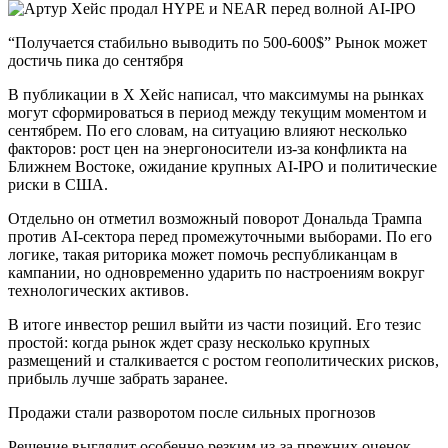
“Получается стабильно выводить по 500-600$” Рынок может
достичь пика до сентября
В публикации в X Хейс написал, что максимумы на рынках
могут сформироваться в период между текущим моментом и
сентябрем. По его словам, на ситуацию влияют несколько
факторов: рост цен на энергоносители из-за конфликта на
Ближнем Востоке, ожидание крупных AI-IPO и политические
риски в США.
Отдельно он отметил возможный поворот Дональда Трампа
против AI-сектора перед промежуточными выборами. По его
логике, такая риторика может помочь республиканцам в
кампании, но одновременно ударить по настроениям вокруг
технологических активов.
В итоге инвестор решил выйти из части позиций. Его тезис
простой: когда рынок ждет сразу несколько крупных
размещений и сталкивается с ростом геополитических рисков,
прибыль лучше забрать заранее.
Продажи стали разворотом после сильных прогнозов
Решение выглядит особенно резким из-за прежних оценок