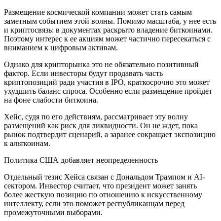
Размещение космической компании может стать самым
заметным событием этой волны. Помимо масштаба, у нее есть
и криптосвязь: в документах раскрыто владение биткоинами.
Поэтому интерес к ее акциям может частично пересекаться с
вниманием к цифровым активам.
Однако для крипторынка это не обязательно позитивный
фактор. Если инвесторы будут продавать часть
криптопозиций ради участия в IPO, краткосрочно это может
ухудшить баланс спроса. Особенно если размещение пройдет
на фоне слабости биткоина.
Хейс, судя по его действиям, рассматривает эту волну
размещений как риск для ликвидности. Он не ждет, пока
рынок подтвердит сценарий, а заранее сокращает экспозицию
к альткоинам.
Политика США добавляет неопределенность
Отдельный тезис Хейса связан с Дональдом Трампом и AI-
сектором. Инвестор считает, что президент может занять
более жесткую позицию по отношению к искусственному
интеллекту, если это поможет республиканцам перед
промежуточными выборами.