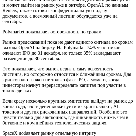
и может выйти на рынок уже в октябре. OpenAI, по данным
Reuters, также готовит конфиденциальную подачу
документов, а возможный листинг обсуждается уже на
сентябрь.
Polymarket показывает осторожность по срокам
Рынки предсказаний пока не дают единого сигнала по срокам
выхода OpenAI на биржу. На Polymarket 74% участников
ожидают IPO до 31 декабря, но только 35% закладывают
размещение до 30 сентября.
Это показывает, что рынок верит в саму вероятность
листинга, но осторожно относится к ближайшим срокам. Для
криптовалют важен не только факт IPO, а момент, когда
инвесторы начнут перераспределять капитал под участие в
таких сделках.
Если сразу несколько крупных эмитентов выйдут на рынок до
конца года, часть денег может уйти из криптовалют, AI-
токенов и других рискованных направлений. Особенно это
чувствительно для альткоинов, где ликвидность ниже, чем в
биткоине и крупнейших технологических акциях.
SpaceX добавляет рынку отдельную интригу