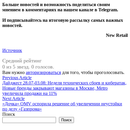
Больше новостей и возможность поделиться своим
мнением в комментариях на нашем канале в
Telegram
.
И
подписывайтесь
на итоговую рассылку самых важных
новостей.
New Retail
Источник
Средний рейтинг
0 из 5 звезд. 0 голосов.
Вам нужно
авторизироваться
для того, чтобы проголосовать.
Навигация
Previous
Previous Article
article:
Дайджест 28.07-03.08: Неделя технических сбоев и кибератак,
по
Новые бренды закрывают магазины в Москве, Metro
записям
увеличила продажи на 11%
Next
Next Article
article:
«Дочка» OMV оспорила решение об увеличении неустойки
по делу «Газпрома»
Поиск
Поиск