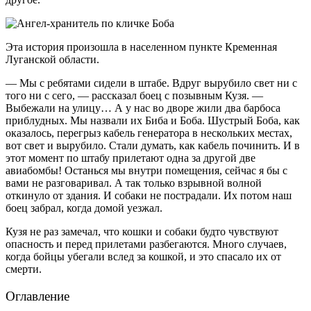
Эта история произошла в населенном пункте Кременная
Луганской области.
— Мы с ребятами сидели в штабе. Вдруг вырубило свет ни с
того ни с сего, — рассказал боец с позывным Кузя. —
Выбежали на улицу… А у нас во дворе жили два барбоса
приблудных. Мы назвали их Биба и Боба. Шустрый Боба, как
оказалось, перегрыз кабель генератора в нескольких местах,
вот свет и вырубило. Стали думать, как кабель починить. И в
этот момент по штабу прилетают одна за другой две
авиабомбы! Останься мы внутри помещения, сейчас я бы с
вами не разговаривал. А так только взрывной волной
откинуло от здания. И собаки не пострадали. Их потом наш
боец забрал, когда домой уезжал.
Кузя не раз замечал, что кошки и собаки будто чувствуют
опасность и перед прилетами разбегаются. Много случаев,
когда бойцы убегали вслед за кошкой, и это спасало их от
смерти.
Оглавление