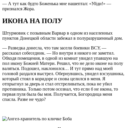
— А тут как будто Боженька мне нашептал: «Уйди!» —
признался Жора.
ИКОНА НА ПОЛУ
Штурмовик с позывным Варвар в одном из населенных
пунктов Донецкой области забежал в полуразрушенный дом.
— Разведка донесла, что там засели боевики ВСУ, —
рассказал собеседник. — Но внутри я никого не заметил.
Обходя помещения, в одной из комнат увидел упавшую на
пол икону Божией Матери. Решил, что не дело иконе на полу
валяться. Подошел, наклонился… И тут прямо над моей
головой раздался выстрел. Обернувшись, увидел вэсэушника,
который стоял в коридоре и снова целился в меня. Я
отпрыгнул за дверь и стал отстреливаться, пока не убил
противника. Только потом осознал, что если б не икона, то
первая пуля была бы моя. Получается, Богородица меня
спасла. Разве не чудо?