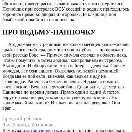
обнимают, плачут, рассказывают, какого ужаса натерпелись.
Погибших при обстрелах ВСУ соседей и родных приходилось
хоронить прямо во дворах и огородах. До кладбища под
бомбежкой покойника не донесешь.
ПРО ВЕДЬМУ-ПАННОЧКУ
— А однажды мы с ребятами несколько месяцев выслеживали
вражеского снайпера, он много наших убил, — продолжает
свой рассказ Бокс. — Причем сначала стрелял в область паха,
чтобы помучить, а затем добивал контрольным выстрелом.
Выследили. И обнаружили, что снайпер — девушка. Совсем
молодая, лет семнадцати. Оказалась польской наемницей.
Когда мы ее поймали, визжала, как ведьма в аду на
сковородке. Раненая, а бегает, верещит. Я даже вспомнил
гоголевские «Вечера на хуторе близ Диканьки», где мертвая
Панночка по церкви летала. Прямо один в один! А потом
вдруг начала она рыдать: мол, пощадите, мальчики… Но
какие мы ей мальчики? И какая она для нас девушка? Она
враг…
Средний рейтинг
0 из 5 звезд. 0 голосов.
Вам нужно
авторизироваться
для того, чтобы проголосовать.