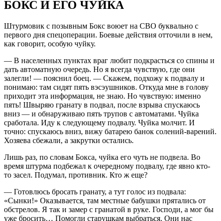
БОКС И ЕГО ЧУЙКА
Штурмовик с позывным Бокс воюет на СВО буквально с
первого дня спецоперации. Боевые действия отточили в нем,
как говорит, особую чуйку.
— В населенных пунктах враг любит подкрасться со спины и
дать автоматную очередь. Но я всегда чувствую, где они
залегли! — пояснил боец. — Скажем, подхожу к подвалу и
понимаю: там сидят пять вэсэушников. Откуда мне в голову
приходит эта информация, не знаю. Но чувствую: именно
пять! Швыряю гранату в подвал, после взрыва спускаюсь
вниз — и обнаруживаю пять трупов с автоматами. Чуйка
сработала. Иду к следующему подвалу. Чуйка молчит. И
точно: спускаюсь вниз, вижу батарею банок солений-варений.
Хозяева сбежали, а закрутки остались.
Лишь раз, по словам Бокса, чуйка его чуть не подвела. Во
время штурма подбежал к очередному подвалу, где явно кто-
то засел. Подумал, противник. Кто ж еще?
— Готовлюсь бросать гранату, а тут голос из подвала:
«Сынки!» Оказывается, там местные бабушки прятались от
обстрелов. Я так и замер с гранатой в руке. Господи, а мог бы
уже бросить… Помогли старушкам выбраться. Они нас