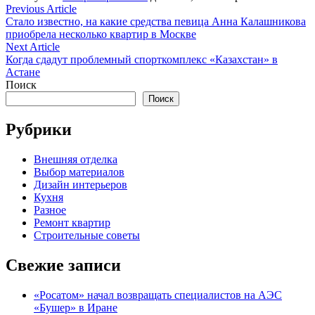
Навигация
Previous
Previous Article
article:
Стало известно, на какие средства певица Анна Калашникова
по
приобрела несколько квартир в Москве
записям
Next
Next Article
article:
Когда сдадут проблемный спорткомплекс «Казахстан» в
Астане
Поиск
Поиск
Рубрики
Внешняя отделка
Выбор материалов
Дизайн интерьеров
Кухня
Разное
Ремонт квартир
Строительные советы
Свежие записи
«Росатом» начал возвращать специалистов на АЭС
«Бушер» в Иране