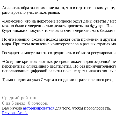
Аналитик обратил внимание на то, что в стратегическом ука
разочаровало участников рынка.
«Возможно, что на некоторые вопросы будут даны ответы 7 ма
можно было с уверенностью делать прогнозы на будущее. Пока
будет никаких покупок токенов за счет американского бюджета
По его мнению, схожий подход может быть применен и другими
мира. При этом появление крипторезервов в разных странах м
Государства могут начать сотрудничать в области регулирован
«Создание криптовалютных резервов может в долгосрочной пе
перспективы ближайшего десятилетия. Но без принудительного
использование цифровой валюты пока не дает никаких явных 
Трамп подписал указ 7 марта о создании стратегического резе
Средний рейтинг
0 из 5 звезд. 0 голосов.
Вам нужно
авторизироваться
для того, чтобы проголосовать.
Навигация
Previous
Previous Article