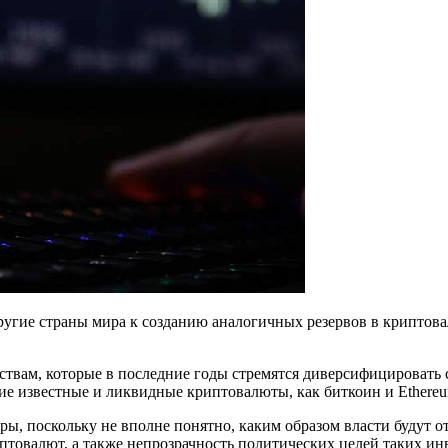
ругие страны мира к созданию аналогичных резервов в криптов
рствам, которые в последние годы стремятся диверсифицировать 
ие известные и ликвидные криптовалюты, как биткоин и Ethereu
ры, поскольку не вполне понятно, каким образом власти будут от
птовалют, а также непрозрачность политических целей таких и