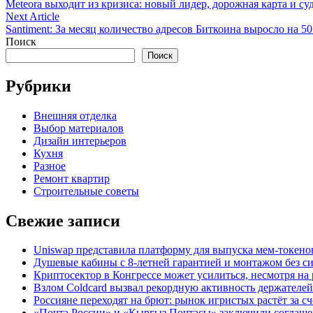
article:
Meteora выходит из кризиса: новый лидер, дорожная карта и су
по
Next
Next Article
записям
article:
Santiment: За месяц количество адресов Биткоина выросло на 50
Поиск
Поиск
Рубрики
Внешняя отделка
Выбор материалов
Дизайн интерьеров
Кухня
Разное
Ремонт квартир
Строительные советы
Свежие записи
Uniswap представила платформу для выпуска мем-токенов
Душевые кабины с 8‑летней гарантией и монтажом без си
Криптосектор в Конгрессе может усилиться, несмотря на
Взлом Coldcard вызвал рекордную активность держателе
Россияне переходят на брют: рынок игристых растёт за сч
«Почта России» и «Кыргыз Почтасы» заключили соглашен