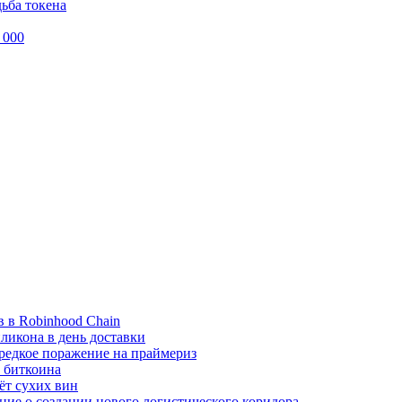
дьба токена
 000
 в Robinhood Chain
ликона в день доставки
 редкое поражение на праймериз
й биткоина
ёт сухих вин
ие о создании нового логистического коридора