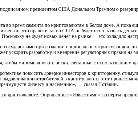
зе, подписанном президентом США Дональдом Трампом о резервир
рта во время саммита по криптовалютам в Белом доме. А пока е
 известно, что правительство США не будет использовать деньг
. Поскольку не будет новых денег на рынке — это охладило нас
 государствами при создании национальных криптофондов, поэт
ожет ускорить разработку и внедрение регуляторных правил на 
ия, чтобы минимизировать риски, связанные с использованием к
рспективе повысить доверие инвесторов к крипторынку, стимули
 выдавливания потребителей в криптовалюты этот процесс може
преимуществ бизнесу и населению», — сказал Потавин.
рва в криптовалюте. Опрошенные «Известиями» эксперты предпол