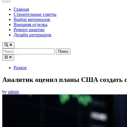
Menu
Главная
Строительные советы
Выбор материалов
Внешняя отделка
Ремонт квартир
Дизайн интерьеров
Найти:
Posted
Разное
in
Аналитик оценил планы США создать с
by
admin