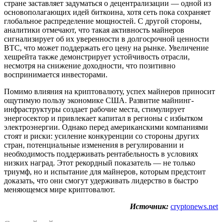
стране заставляет задуматься о децентрализации — одной из
основополагающих идей биткоина, хотя сеть пока сохраняет
глобальное распределение мощностей. С другой стороны,
аналитики отмечают, что такая активность майнеров
сигнализирует об их уверенности в долгосрочной ценности
BTC, что может поддержать его цену на рынке. Увеличение
хешрейта также демонстрирует устойчивость отрасли,
несмотря на снижение доходности, что позитивно
воспринимается инвесторами.
Помимо влияния на криптовалюту, успех майнеров приносит
ощутимую пользу экономике США. Развитие майнинг-
инфраструктуры создает рабочие места, стимулирует
энергосектор и привлекает капитал в регионы с избытком
электроэнергии. Однако перед американскими компаниями
стоят и риски: усиление конкуренции со стороны других
стран, потенциальные изменения в регулировании и
необходимость поддерживать рентабельность в условиях
низких наград. Этот рекордный показатель — не только
триумф, но и испытание для майнеров, которым предстоит
доказать, что они смогут удерживать лидерство в быстро
меняющемся мире криптовалют.
Источник:
cryptonews.net