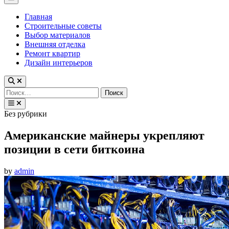
Menu
Главная
Строительные советы
Выбор материалов
Внешняя отделка
Ремонт квартир
Дизайн интерьеров
Найти:
Posted
Без рубрики
in
Американские майнеры укрепляют
позиции в сети биткоина
by
admin