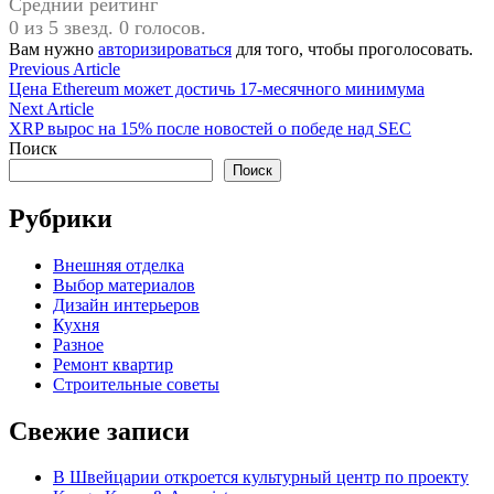
Средний рейтинг
0 из 5 звезд. 0 голосов.
Вам нужно
авторизироваться
для того, чтобы проголосовать.
Навигация
Previous
Previous Article
article:
Цена Ethereum может достичь 17-месячного минимума
по
Next
Next Article
записям
article:
XRP вырос на 15% после новостей о победе над SEC
Поиск
Поиск
Рубрики
Внешняя отделка
Выбор материалов
Дизайн интерьеров
Кухня
Разное
Ремонт квартир
Строительные советы
Свежие записи
В Швейцарии откроется культурный центр по проекту