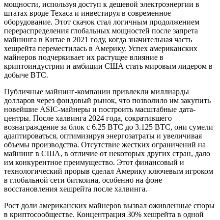
мощности, используя доступ к дешевой электроэнергии в
штатах вроде Техаса и инвестируя в современное
оборудование. Этот скачок стал логичным продолжением
перераспределения глобальных мощностей после запрета
майнинга в Китае в 2021 году, когда значительная часть
хешрейта переместилась в Америку. Успех американских
майнеров подчеркивает их растущее влияние в
криптоиндустрии и амбиции США стать мировым лидером в
добыче BTC.
Публичные майнинг-компании привлекли миллиарды
долларов через фондовый рынок, что позволило им закупить
новейшие ASIC-майнеры и построить масштабные дата-
центры. После халвинга 2024 года, сократившего
вознаграждение за блок с 6.25 BTC до 3.125 BTC, они сумели
адаптироваться, оптимизируя энергозатраты и увеличивая
объемы производства. Отсутствие жестких ограничений на
майнинг в США, в отличие от некоторых других стран, дало
им конкурентное преимущество. Этот финансовый и
технологический прорыв сделал Америку ключевым игроком
в глобальной сети биткоина, особенно на фоне
восстановления хешрейта после халвинга.
Рост доли американских майнеров вызвал оживленные споры
в криптосообществе. Концентрация 30% хешрейта в одной