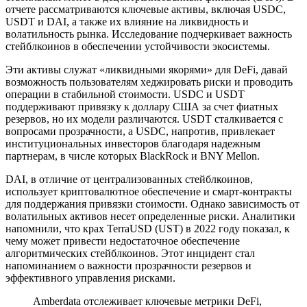
отчете рассматриваются ключевые активы, включая USDC,
USDT и DAI, а также их влияние на ликвидность и
волатильность рынка. Исследование подчеркивает важность
стейблкоинов в обеспечении устойчивости экосистемы.
Эти активы служат «ликвидными якорями» для DeFi, давай
возможность пользователям хеджировать риски и проводить
операции в стабильной стоимости. USDC и USDT
поддерживают привязку к доллару США за счет фиатных
резервов, но их модели различаются. USDT сталкивается с
вопросами прозрачности, а USDC, напротив, привлекает
институциональных инвесторов благодаря надежным
партнерам, в числе которых BlackRock и BNY Mellon.
DAI, в отличие от централизованных стейблкоинов,
использует криптовалютное обеспечение и смарт-контракты
для поддержания привязки стоимости. Однако зависимость от
волатильных активов несет определенные риски. Аналитики
напомнили, что крах TerraUSD (UST) в 2022 году показал, к
чему может привести недостаточное обеспечение
алгоритмических стейблкоинов. Этот инцидент стал
напоминанием о важности прозрачности резервов и
эффективного управления рисками.
Amberdata отслеживает ключевые метрики DeFi,