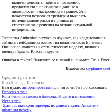
включая депозиты, займы и погашения,
предоставляя аналитические данные о
ликвидности и настроениях на рынке. Эти
показатели позволяют трейдерам выявлять
потенциальные риски и принимать
стратегические решения на основе актуальной
информации.
Эксперты Amberdata регулярно изучают, как кредитование и
займы в стейблкоинах влияют на волатильность Ethereum.
Они основываются на статистических моделях, включая
оценку Гармана-Класса и другие.
Ошибка в тексте? Выделите её мышкой и нажмите Ctrl + Enter
Источник:
cryptonews.net
Средний рейтинг
0 из 5 звезд. 0 голосов.
Вам нужно
авторизироваться
для того, чтобы проголосовать.
Навигация
Previous
Previous Article
article:
Коптильня из газового баллона: 51 фото изготовления
по
Next
Next Article
записям
article:
Трамп создал крипторезерв, но рынок падает. Аналитик
объяснил почему