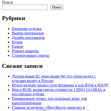
Поиск
Поиск
Рубрики
Внешняя отделка
Выбор материалов
Дизайн интерьеров
Кухня
Разное
Ремонт квартир
Строительные советы
Свежие записи
Доллар выше 82, евро выше 94: что происходит с
курсами валют в России
Итоги недели: раскол сети биткоина и иск Bybit к КНДР
Bnq в RUB: калькулятор стоимости 1 BNQ GLOBAL в
российских рублях
Премиальное чтиво: топ полезных книг для
криптотрейдеров
Главное за неделю: «ВкусВилл» выходит в