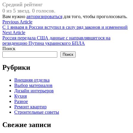
Средний рейтинг
0 из 5 звезд. 0 голосов.
Вам нужно
авторизироваться
для того, чтобы проголосовать.
Навигация
Previous
Previous Article
article:
С 1 января в России вступил в силу ряд законов и изменений
по
Next
Next Article
записям
article:
Россия передала США данные с направлявшегося на
резиденцию Путина украинского БПЛА
Поиск
Поиск
Рубрики
Внешняя отделка
Выбор материалов
Дизайн интерьеров
Кухня
Разное
Ремонт квартир
Строительные советы
Свежие записи