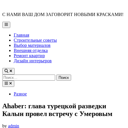
Skip
to
С НАМИ ВАШ ДОМ ЗАГОВОРИТ НОВЫМИ КРАСКАМИ!
content
Main
Menu
Главная
Строительные советы
Выбор материалов
Внешняя отделка
Ремонт квартир
Дизайн интерьеров
Найти:
Posted
Разное
in
Ahaber: глава турецкой разведки
Калын провел встречу с Умеровым
by
admin