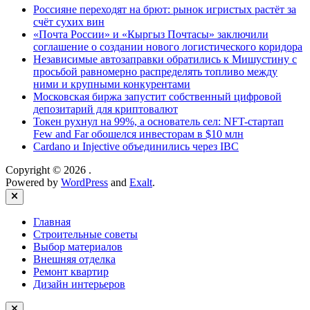
Россияне переходят на брют: рынок игристых растёт за
счёт сухих вин
«Почта России» и «Кыргыз Почтасы» заключили
соглашение о создании нового логистического коридора
Независимые автозаправки обратились к Мишустину с
просьбой равномерно распределять топливо между
ними и крупными конкурентами
Московская биржа запустит собственный цифровой
депозитарий для криптовалют
Токен рухнул на 99%, а основатель сел: NFT-стартап
Few and Far обошелся инвесторам в $10 млн
Cardano и Injective объединились через IBC
Copyright © 2026
.
Powered by
WordPress
and
Exalt
.
Close
Главная
Строительные советы
Выбор материалов
Внешняя отделка
Ремонт квартир
Дизайн интерьеров