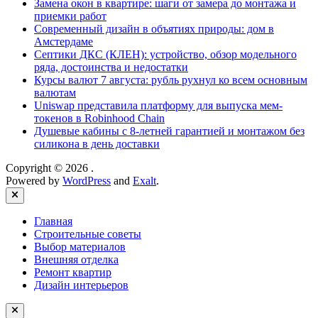
Замена окон в квартире: шаги от замера до монтажа и
приемки работ
Современный дизайн в объятиях природы: дом в
Амстердаме
Септики ДКС (КЛЕН): устройство, обзор модельного
ряда, достоинства и недостатки
Курсы валют 7 августа: рубль рухнул ко всем основным
валютам
Uniswap представила платформу для выпуска мем-
токенов в Robinhood Chain
Душевые кабины с 8‑летней гарантией и монтажом без
силикона в день доставки
Copyright © 2026
.
Powered by
WordPress
and
Exalt
.
Close
Главная
Строительные советы
Выбор материалов
Внешняя отделка
Ремонт квартир
Дизайн интерьеров