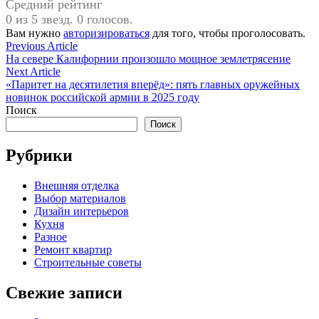
Средний рейтинг
0 из 5 звезд. 0 голосов.
Вам нужно
авторизироваться
для того, чтобы проголосовать.
Навигация
Previous
Previous Article
article:
На севере Калифорнии произошло мощное землетрясение
по
Next
Next Article
записям
article:
«Паритет на десятилетия вперёд»: пять главных оружейных
новинок российской армии в 2025 году
Поиск
Поиск
Рубрики
Внешняя отделка
Выбор материалов
Дизайн интерьеров
Кухня
Разное
Ремонт квартир
Строительные советы
Свежие записи