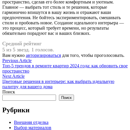
пространство, сделав его более комфортным и уютным.
Главное — выбрать тот стиль и те решения, которые
гармонично впишутся в вашу жизнь и отражают ваши
предпочтения. Не бойтесь экспериментировать, смешивать
стили и пробовать новое. Создание идеального интерьера —
это процесс, который требует времени, но результаты
обязательно порадуют вас и ваших близких.
Средний рейтинг
5 из 5 звезд. 1 голосов.
Вам нужно
авторизироваться
для того, чтобы проголосовать.
Навигация
Previous
Previous Article
article:
Топ-5 трендов в ремонте квартир 2024 года: как обновить свое
по
пространство
записям
Next
Next Article
article:
Цветовые решения в интерьере: как выбрать идеальную
палитру для вашего дома
Поиск
Поиск
Рубрики
Внешняя отделка
Выбор материалов