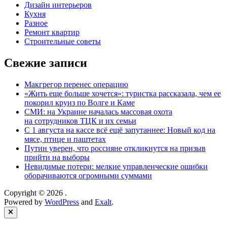
Дизайн интерьеров
Кухня
Разное
Ремонт квартир
Строительные советы
Свежие записи
Макгрегор перенес операцию
«Жить еще больше хочется»: туристка рассказала, чем ее
покорил круиз по Волге и Каме
СМИ: на Украине началась массовая охота
на сотрудников ТЦК и их семьи
С 1 августа на кассе всё ещё запутаннее: Новый код на
мясе, птице и паштетах
Путин уверен, что россияне откликнутся на призыв
прийти на выборы
Невидимые потери: мелкие управленческие ошибки
оборачиваются огромными суммами
Copyright © 2026
.
Powered by
WordPress
and
Exalt
.
Close